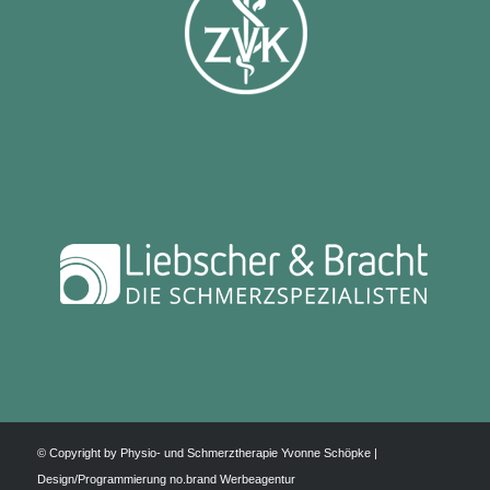
© Copyright by Physio- und Schmerztherapie Yvonne Schöpke |
Design/Programmierung
no.brand Werbeagentur