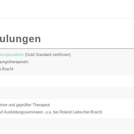
hulungen
rzspezialistin
(Gold Standard zertifiziert)
gungstherapeutin
a Bracht
tner und geprüfter Therapeut
auf Ausbildungsseminaren, u.a. bei Roland Liebscher-Bracht