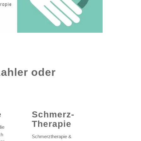
zahler oder
e
Schmerz-
Therapie
die
ch
Schmerztherapie &