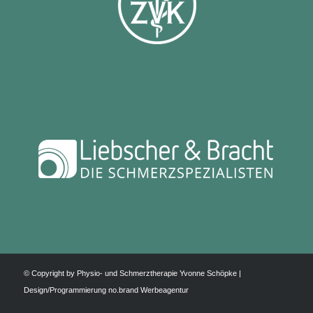
© Copyright by Physio- und Schmerztherapie Yvonne Schöpke |
Design/Programmierung
no.brand Werbeagentur